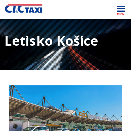
Toggl
MENU
navig
Letisko Košice