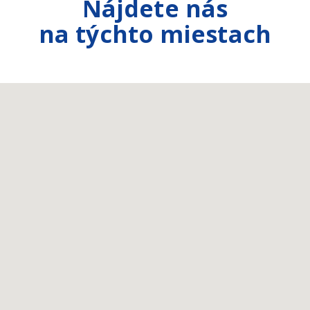
Nájdete nás
na týchto miestach